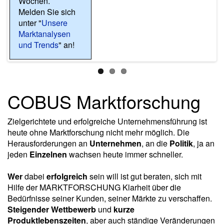
Wochen.
Monate 6.500
Hier
finden Sie
Melden Sie sich
Unternehmen aus
eine Auswahl
unter "
den Branchen
unserer aktuellen
Unsere
Marktanalysen
Elektrotechnik,
Projekte.
und Trends
Informatik,
" an!
Maschinenbau,
Handel,
Bauwirtschaft,
Dienstleistungen,
COBUS Marktforschung
Beratung,
Industrie und
Zielgerichtete und erfolgreiche Unternehmensführung ist
Medien zu
heute ohne Marktforschung nicht mehr möglich. Die
wirtschaftlichen
Herausforderungen an
Unternehmen
, an die
Politik
, ja an
und aktuellen
jeden
Einzelnen
wachsen heute immer schneller.
Themen
Melden Sie sich
Wer
dabei
erfolgreich
sein will ist gut beraten, sich mit
unter
Hilfe der MARKTFORSCHUNG Klarheit über die
"
Wirtschaftsbarometer
Bedürfnisse seiner Kunden, seiner Märkte zu verschaffen.
Baden-
Steigender Wettbewerb
und
kurze
Württemberg
" an!
Produktlebenszeiten
, aber auch ständige Veränderungen