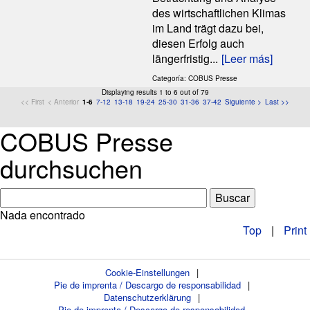
des wirtschaftlichen Klimas
im Land trägt dazu bei,
diesen Erfolg auch
längerfristig...
[Leer más]
Categoría: COBUS Presse
Displaying results 1 to 6 out of 79
<< First
< Anterior
1-6
7-12
13-18
19-24
25-30
31-36
37-42
Siguiente >
Last >>
COBUS Presse
durchsuchen
Nada encontrado
Top
|
Print
Cookie-Einstellungen
|
Pie de imprenta / Descargo de responsabilidad
|
Datenschutzerklärung
|
Pie de imprenta / Descargo de responsabilidad