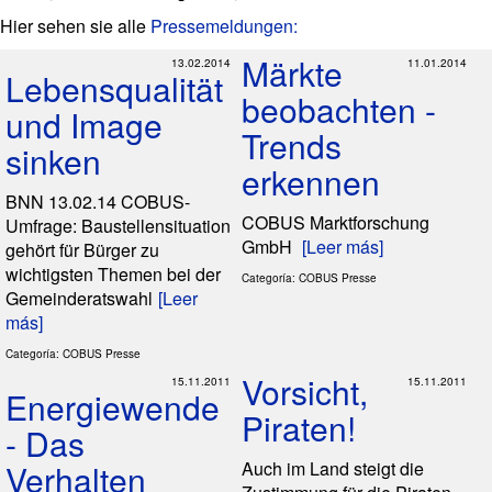
Hier sehen sie alle
Pressemeldungen:
Märkte
13.02.2014
11.01.2014
Lebensqualität
beobachten -
und Image
Trends
sinken
erkennen
BNN 13.02.14 COBUS-
COBUS Marktforschung
Umfrage: Baustellensituation
GmbH
[Leer más]
gehört für Bürger zu
wichtigsten Themen bei der
Categoría: COBUS Presse
Gemeinderatswahl
[Leer
más]
Categoría: COBUS Presse
Vorsicht,
15.11.2011
15.11.2011
Energiewende
Piraten!
- Das
Verhalten
Auch im Land steigt die