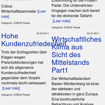
Zustimmung für die Piraten-
Partei. Die Unternehmen
Cobus
hingegen machen sich bereit
Wirtschaftsbarometer
[Leer
für die drohende Talfahrt.
más]
[Leer más]
Categoría: COBUS Presse
Categoría: COBUS Presse
Hohe
29.09.2011
03.07.2011
Wirtschaftliches
Kundenzufriedenheit
Klima aus
Trotz der Schlagzeilen über
Sicht des
Klagen wegen
Mittelstands
Preisrückforderungen hat
sich die allgemeine
Part1
Kundenzufriedenheit
gegenüber dem Vorjahr
Der Wirtschaftsstandort
nochmals leicht verbessert.
Baden-Württemberg ist einer
[Leer más]
der stärksten und
attraktivsten in ganz Europa.
Categoría: COBUS Presse
Eine kontinuierliche
Betrachtung und Analyse