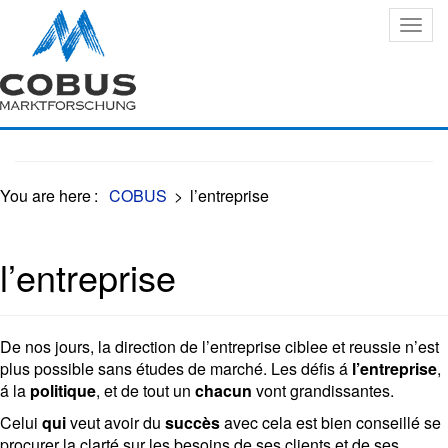
Oops, an error occurred! Code: 202608081743164417c7a7
You are here
:
COBUS
>
l’entreprise
l’entreprise
De nos jours, la direction de l’entreprise ciblee et reussie n’est
plus possible sans études de marché. Les défis á
l’entreprise
,
á la
politique
, et de tout un
chacun
vont grandissantes.
Celui
qui
veut avoir du
succès
avec cela est bien conseillé se
procurer la clarté sur les besoins de ses clients et de ses