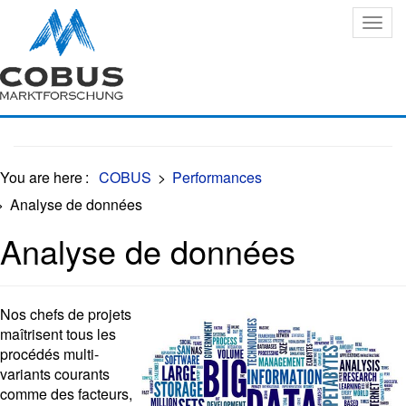
Oops, an error occurred! Code: 20260808012916ebd62749
You are here
:
COBUS
>
Performances
>
Analyse de données
Analyse de données
Nos chefs de projets
maîtrisent tous les
procédés multi-
variants courants
comme des facteurs,