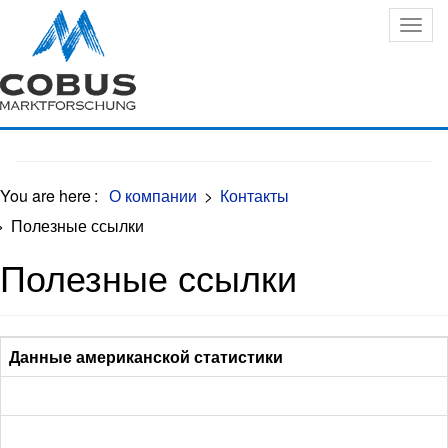
Oops, an error occurred! Code: 202608091022235f75526d
You are here
:
О компании
>
Контакты
>
Полезные ссылки
Полезные ссылки
Данные американской статистики