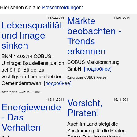
Hier sehen sie alle
Pressemeldungen:
Märkte
13.02.2014
11.01.2014
Lebensqualität
beobachten -
und Image
Trends
sinken
erkennen
BNN 13.02.14 COBUS-
COBUS Marktforschung
Umfrage: Baustellensituation
GmbH
[подробнее]
gehört für Bürger zu
wichtigsten Themen bei der
Категория: COBUS Presse
Gemeinderatswahl
[подробнее]
Категория: COBUS Presse
Vorsicht,
15.11.2011
15.11.2011
Energiewende
Piraten!
- Das
Verhalten
Auch im Land steigt die
Zustimmung für die Piraten-