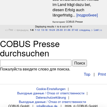
im Land trägt dazu bei,
diesen Erfolg auch
längerfristig...
[подробнее]
Категория: COBUS Presse
Displaying results 1 to 6 out of 79
<< First
< предыдущ.
1-6
7-12
13-18
19-24
25-30
31-36
37-42
следующ. >
Last >>
COBUS Presse
durchsuchen
Пожалуйста введите слово для поиска.
Top
|
Print
Cookie-Einstellungen
|
Выходные данные / Отказ от ответственности
|
Datenschutzerklärung
|
Выходные данные / Отказ от ответственности
COBUS GmbH
|
info@cobus.de
|
2026 © COBUS GmbH