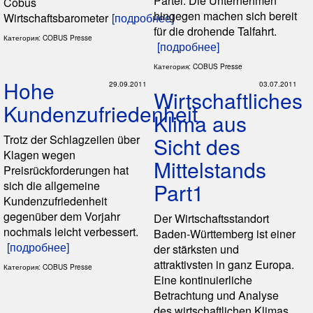
Partei. Die Unternehmen
Cobus
hingegen machen sich bereit
Wirtschaftsbarometer
[подробнее]
für die drohende Talfahrt.
Категория: COBUS Presse
[подробнее]
Категория: COBUS Presse
Hohe
29.09.2011
03.07.2011
Wirtschaftliches
Kundenzufriedenheit
Klima aus
Trotz der Schlagzeilen über
Sicht des
Klagen wegen
Mittelstands
Preisrückforderungen hat
sich die allgemeine
Part1
Kundenzufriedenheit
gegenüber dem Vorjahr
Der Wirtschaftsstandort
nochmals leicht verbessert.
Baden-Württemberg ist einer
[подробнее]
der stärksten und
attraktivsten in ganz Europa.
Категория: COBUS Presse
Eine kontinuierliche
Betrachtung und Analyse
des wirtschaftlichen Klimas