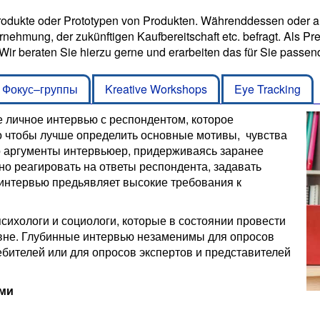
odukte oder Prototypen von Produkten. Währenddessen oder a
nehmung, der zukünftigen Kaufbereitschaft etc. befragt. Als Pre
Wir beraten Sie hierzu gerne und erarbeiten das für Sie passe
Фокус–группы
Kreative Workshops
Eye Tracking
 личное интервью с респондентом, которое
ого чтобы лучше определить основные мотивы, чувства
о аргументы интервьюер, придерживаясь заранее
но реагировать на ответы респондента, задавать
интервью предьявляет высокие требования к
сихологи и социологи, которые в состоянии провести
вне. Глубинные интервью незаменимы для опросов
бителей или для опросов экспертов и представителей
ами