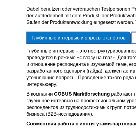
Dabei benutzen oder verbrauchen Testpersonen Pr
der Zufriedenheit mit dem Produkt, der Produktwahr
Stufen der Produktentwicklung eingesetzt werden. 
Глубинные интервью и опросы экспертов
Глубинные интервью – это неструктурированное
проводится в режиме «с глазу на глаз». Для т
и отношение респондента к изучаемой теме, ег
разработанного сценария (гайда), должен актив
уточняющие вопросы. Проведение такого рода 
интервьюеру.
В компании
COBUS
Marktforschung
работают п
глубинное интервью на профессиональном уро
респондентов из труднодостижимых групп потре
бизнеса (B2B-исследования).
Совместная работа с институтами-партнёр