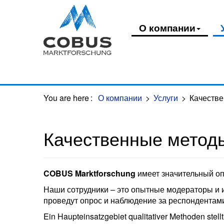
Oops, an error occurred! Code: 202608081340394164678c
О компании
You are here
:
О компании
>
Услуги
>
Качеств
Качественные метод
COBUS
Marktforschung
имеет значительный оп
Наши сотрудники – это опытные модераторы и 
проведут опрос и наблюдение за респондентами
Ein Haupteinsatzgebiet qualitativer Methoden stell