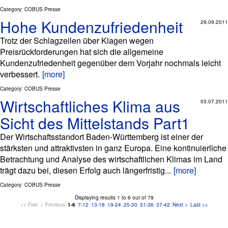
Category: COBUS Presse
Hohe Kundenzufriedenheit
29.09.2011
Trotz der Schlagzeilen über Klagen wegen
Preisrückforderungen hat sich die allgemeine
Kundenzufriedenheit gegenüber dem Vorjahr nochmals leicht
verbessert.
[more]
Category: COBUS Presse
Wirtschaftliches Klima aus
03.07.2011
Sicht des Mittelstands Part1
Der Wirtschaftsstandort Baden-Württemberg ist einer der
stärksten und attraktivsten in ganz Europa. Eine kontinuierliche
Betrachtung und Analyse des wirtschaftlichen Klimas im Land
trägt dazu bei, diesen Erfolg auch längerfristig...
[more]
Category: COBUS Presse
Displaying results 1 to 6 out of 79
<< First
< Previous
1-6
7-12
13-18
19-24
25-30
31-36
37-42
Next >
Last >>